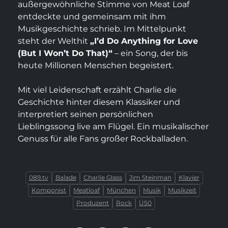
außergewöhnliche Stimme von Meat Loaf
bookmark_border
play_arrow
Jetzt ansehen
merken
entdeckte und gemeinsam mit ihm
Musikgeschichte schrieb. Im Mittelpunkt
steht der Welthit
„I’d Do Anything for Love
(But I Won’t Do That)“
– ein Song, der bis
heute Millionen Menschen begeistert.
Mit viel Leidenschaft erzählt Charlie die
Geschichte hinter diesem Klassiker und
interpretiert seinen persönlichen
Lieblingssong live am Flügel. Ein musikalischer
Genuss für alle Fans großer Rockballaden.
089.tv
Balade
Charlie Glass
Jim Steinman
Klavier
Komponist
Meatloaf
München
Musik
Musikzeit
Produzent
Rock
Ü50