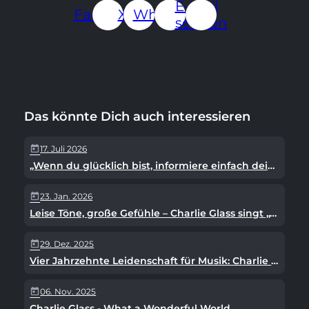
E-Mail
Facebook
X.com
WhatsApp
senden
Das könnte Dich auch interessieren
17. Juli 2026
today
„Wenn du glücklich bist, informiere einfach dein Gesicht“ – Charlies neuer Song mit Botschaft
23. Jan. 2026
today
Leise Töne, große Gefühle – Charlie Glass singt „Your Song“
29. Dez. 2025
today
Vier Jahrzehnte Leidenschaft für Musik: Charlie Glass
06. Nov. 2025
today
Charlie Glass - What a Wonderful World