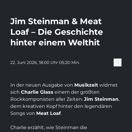
play_arrow
Video a
menu
Jim Steinman & Meat
Loaf – Die Geschichte
hinter einem Welthit
Gesundzeit
bookmark_border
22. Juni 2026
, 18:00 Uhr
05:20 Min.
Gesund essen, gesund
altern – Was Ernährung
In der neuen Ausgabe von
Musikzeit
widmet
wirklich bewirken kann
sich
Charlie Glass
einem der größten
Rockkomponisten aller Zeiten:
Jim Steinman
,
TEIL 2
dem kreativen Kopf hinter den legendären
Im zweiten Teil von Gesundzeit spricht
Songs von
Meat Loaf
.
Greta Baesch mit Melanie Hofsäß-Tierling, …
Charlie erzählt, wie Steinman die
7. Aug. 2026, 18:00 Uhr
16:48 Min.