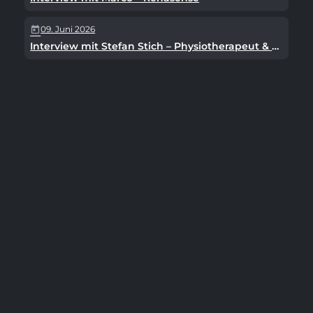
09. Juni 2026
today
Interview mit Stefan Stich – Physiotherapeut & Geschäftsführer