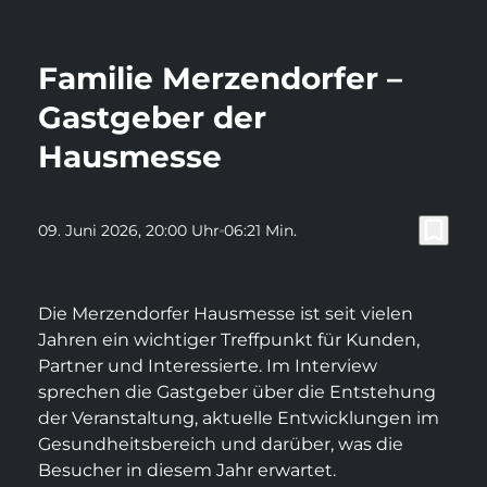
play_arrow
Video a
menu
Familie Merzendorfer –
Gastgeber der
Hausmesse
Gesundzeit
bookmark_border
09. Juni 2026
, 20:00 Uhr
06:21 Min.
Gesund essen, gesund
altern – Was Ernährung
Die Merzendorfer Hausmesse ist seit vielen
wirklich bewirken kann
Jahren ein wichtiger Treffpunkt für Kunden,
Partner und Interessierte. Im Interview
TEIL 2
sprechen die Gastgeber über die Entstehung
Im zweiten Teil von Gesundzeit spricht
der Veranstaltung, aktuelle Entwicklungen im
Greta Baesch mit Melanie Hofsäß-Tierling, …
Gesundheitsbereich und darüber, was die
Besucher in diesem Jahr erwartet.
7. Aug. 2026, 18:00 Uhr
16:48 Min.