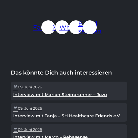
bookmark_border
play_arrow
Jetzt ansehen
merken
E-Mail
Facebook
X.com
WhatsApp
senden
Das könnte Dich auch interessieren
09. Juni 2026
today
Interview mit Marion Steinbrunner – Juzo
09. Juni 2026
today
Interview mit Tanja – SH Healthcare Friends e.V.
09. Juni 2026
today
Interview mit Marco – Rehasense