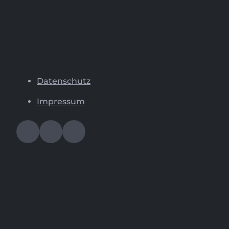
Datenschutz
Impressum
In unserer
Datenschutzerklärung
beschreiben wir den
Einsatz von Cookies auf unserer Webseite. Cookies
dienen u.a. zur laufenden Optimierung unseres
Services. Durch Klick auf OK stimmen Sie der