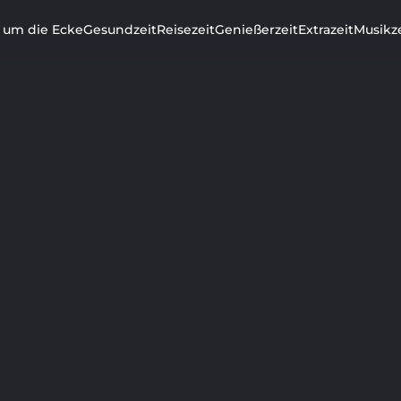
r um die Ecke
Gesundzeit
Reisezeit
Genießerzeit
Extrazeit
Musikze