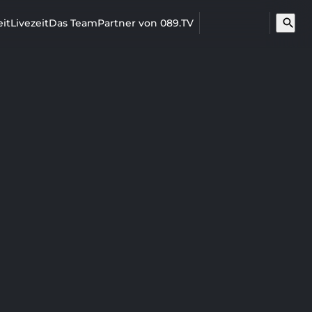
search
it
Livezeit
Das Team
Partner von 089.TV